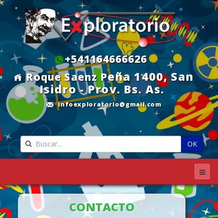
+541164666626
eña 1400, S
an
Roque Saenz P
Isidro - Prov. Bs. As.
infoexploratorio@gmail.com
OK
CONTACTO