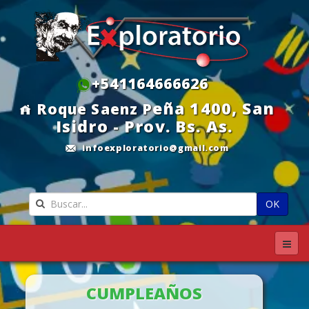
+541164666626
eña 1400, S
an
Roque Saenz P
Isidro - Prov. Bs. As.
infoexploratorio@gmail.com
OK
CUMPLEAÑOS