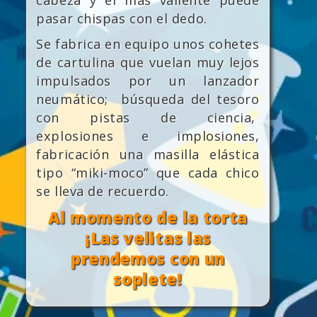
cabeza y el más valiente puede
pasar chispas con el dedo.
Se fabrica en equipo unos cohetes
de cartulina que vuelan muy lejos
impulsados por un lanzador
neumático; búsqueda del tesoro
con pistas de ciencia,
explosiones e implosiones,
fabricación una masilla elástica
tipo “miki-moco” que cada chico
se lleva de recuerdo.
Al momento de la torta
¡Las velitas las
prendemos con un
soplete!