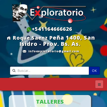
+541164666626
eña 1400, S
an
Roque Saenz P
Isidro - Prov. Bs. As.
infoexploratorio@gmail.com
OK
TALLERES